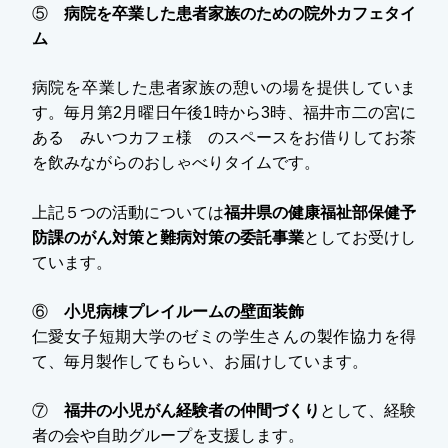
⑤
病院を卒業した患者家族のための
院外カフェタイ
ム
病院を卒業した患者家族の憩いの場を提供していま
す。毎月第2月曜日午後1時から3時、福井市二の宮に
ある みいつカフェ様 のスペースをお借りしてお茶
を飲みながらのおしゃべりタイムです。
上記５つの活動については
福井県の健康福祉部保健予
防課のがん対策と難病対策の委託事業
としてお受けし
ています。
⑥
小児病棟プレイルームの壁面装飾
仁愛女子短期大学のゼミの学生さんの製作協力を得
て、毎月製作してもらい、お届けしています。
⑦
福井の小児がん経験者の仲間づくり
として、経験
者の会や自助グループを支援します。