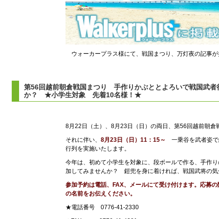
ウォーカープラス様にて、戦国まつり、万灯夜の記事が
第56回越前朝倉戦国まつり 手作りかぶととよろいで戦国武者
か？ ★小学生対象 先着10名様！★
8月22日（土）、8月23日（日）の両日、第56回越前朝
それに伴い、
8月23日（日）11：15～
一乗谷を武者姿で
行列を実施いたします。
今年は、初めて小学生を対象に、段ボールで作る、手作り
加してみませんか？ 鎧兜を身に着ければ、戦国武将の気
参加予約は電話、FAX、メールにて受け付けます。応募
の名前をお伝えください。
★電話番号 0776-41-2330