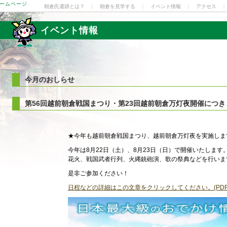
ホームページ
朝倉氏遺跡とは？
｜
朝倉を見学する
｜
イベント情報
｜
アクセス
イベント情報
今月のおしらせ
第56回越前朝倉戦国まつり・第23回越前朝倉万灯夜開催につき
★今年も越前朝倉戦国まつり、越前朝倉万灯夜を実施しま
今年は8月22日（土）、8月23日（日）で開催いたしま
花火、戦国武者行列、火縄銃砲演、歌の祭典などを行いま
是非ご参加ください！
日程などの詳細はこの文章をクリックしてください。(PD