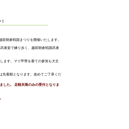
中！
6回越前朝倉戦国まつりを開催いたします。
を武者姿で練り歩く、越前朝倉戦国武者
します。マイ甲冑を着ての参加も大丈
出は先着順となります。改めてご了承くだ
ました。 足軽衣装のみの受付となりま
。