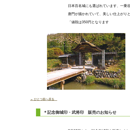
日本百名城にも選ばれています、一乗
唐門が描かれていて、美しい仕上がり
「値段は350円となります
← ひとつ前へ戻る
＊記念御城印・武将印 販売のお知らせ