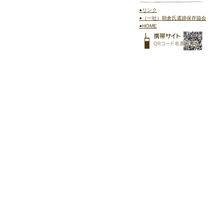
●リンク
●（一社）朝倉氏遺跡保存協会
●HOME