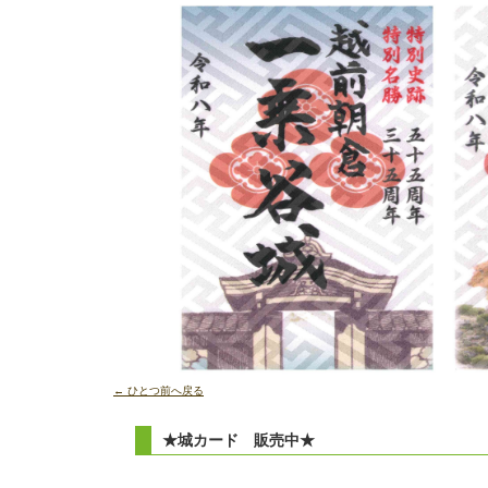
← ひとつ前へ戻る
★城カード 販売中★