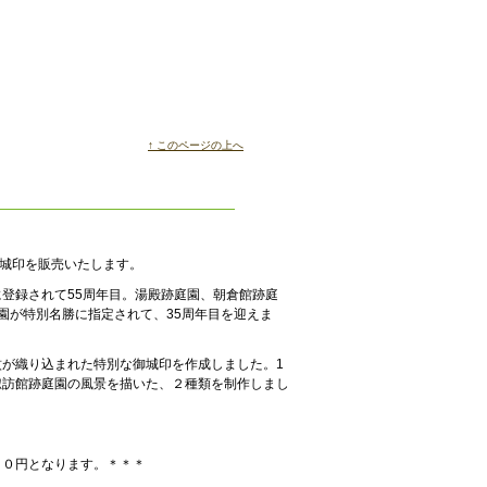
↑ このページの上へ
御城印を販売いたします。
登録されて55周年目。湯殿跡庭園、朝倉館跡庭
園が特別名勝に指定されて、35周年目を迎えま
が織り込まれた特別な御城印を作成しました。1
諏訪館跡庭園の風景を描いた、２種類を制作しまし
となります。＊＊＊