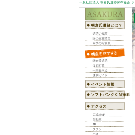
一般社団法人 朝倉氏遺跡保存協会 
朝倉氏遺跡とは？
・遺跡の概要
・国の三重指定
・四季の写真集
・朝倉氏遺跡
・復原町並
・一乗谷周辺
・便利ガイド
イベント情報
ソフトバンクＣＭ撮影
アクセス
・広域MAP
・自動車
・JR
・タクシー
・バス