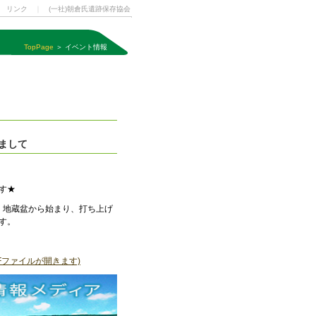
｜
リンク
｜
(一社)朝倉氏遺跡保存協会
TopPage
＞ イベント情報
まして
す★
す。地蔵盆から始まり、打ち上げ
す。
Fファイルが開きます)