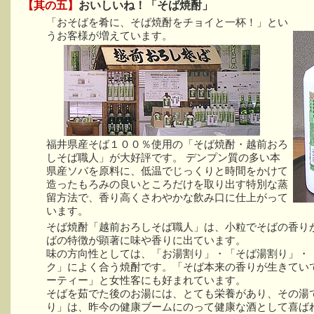
【其の五】
おいしいね！「そば焼酎」
「おそばを肴に、そば焼酎をチョイと一杯！」とい
うお客様が増えています。
福井県産そば１００％使用の「そば焼酎・越前おろ
しそば職人」が大好評です。 デンプン質の多い本
県産ソバを原料に、低温でじっくりと時間をかけて
造ったもろみの良いところだけを取り出す特別な蒸
留方法で、香り高くさわやかな飲み口に仕上がって
います。
そば焼酎「越前おろしそば職人」は、小粒でそばの香り
ばの特徴が顕著に味や香りに出ています。
味の方向性としては、「お湯割り」・「そば湯割り」・
ク」によく合う焼酎です。「そば本来の香りが生きてい
ーティー」と女性客にも好まれています。
そばを茹でた後のお湯には、とても栄養があり、その湯
り」は、昨今の健康ブームにのって健康な酒として喜ば