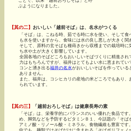
ことで、以来「越前おろしそば」と呼
ぶようになりました。
【其の二】
おいしい「越前そば」は、名水がつくる
「そば」は、こねる時、茹でる時に水を使い、そして食
も水を使いますから、食味には水の良し悪しが大きく関
そして、原料の玄そばも種蒔きから収穫までの栽培時に
ち水や土が大きく影響しています。
全国各地のそばどころもおいしいそばづくりに精進され
力はもちろんですが、福井はとてもよい水に恵まれてい
コンと湧き出る
福井の名水
がおいしいそばを作っている
ありません。
また、福井は、コシヒカリの産地の米どころでもあり、
られています。
【其の三】
「越前おろしそば」は健康長寿の素
「そば」は、栄養学的にバランスのいい優れた食品です
め、脚気などを予防するビタミンＢ１、今話題の「そば
アミノ酸・リノール酸・ミネラル、食物繊維も豊富です
中でも、麺類ではそばだけに含まれる「そばポリフェノ