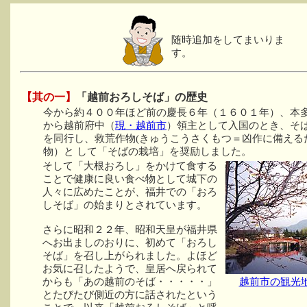
随時追加をしてまいりま
す。
【其の一】
「越前おろしそば」の歴史
今から約４００年ほど前の慶長６年（１６０１年）、本
から越前府中（
現・越前市
）領主として入国のとき、そ
を同行し、救荒作物(きゅうこうさくもつ＝凶作に備える
物）と して「そばの栽培」を奨励しました。
そして「大根おろし」をかけて食する
ことで健康に良い食べ物として城下の
人々に広めたことが、福井での「おろ
しそば」の始まりとされています。
さらに昭和２２年、昭和天皇が福井県
へお出ましのおりに、初めて「おろし
そば」を召し上がられました。よほど
お気に召したようで、皇居へ戻られて
からも「あの越前のそば・・・・・」
越前市の観光
とたびたび側近の方に話されたという