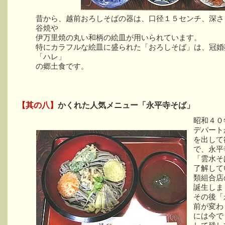
昔から、越前おろしそばの器は、口径１５センチ、深さ
谷焼や
伊万里焼の丸い和柄の絵皿が用いられています。
特にカラフルな絵皿に盛られた「おろしそば」は、冠婚
「ハレ」
の郷土食です。
【其の八】
かくれた人気メニュー「永平寺そば」
昭和４０
デパート
を出して
で、永平
「雲水そ
了解して
類組合店
誕生しま
その後「
前が変わ
には今で