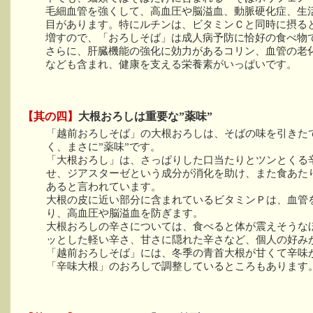
毛細血管を強くして、高血圧や脳溢血、動脈硬化症、生
目があります。特にルチンは、ビタミンＣと同時に摂る
増すので、「おろしそば」は成人病予防に恰好の食べ物
さらに、肝臓機能の強化に効力があるコリン、血管の老
なども含まれ、健康を支える栄養素がいっぱいです。
【其の四】
大根おろしは重要な”薬味”
「越前おろしそば」の大根おろしは、そばの味を引きた
く、まさに”薬味”です。
「大根おろし」は、さっぱりした口当たりとツンとくる
せ、ジアスターゼという成分が消化を助け、また食あた
あると言われています。
大根の皮に近い部分に含まれているビタミンＰは、血管
り、高血圧や脳溢血を防ぎます。
大根おろしの辛さについては、食べると体が震えそうな
ッとした軽い辛さ、甘さに隠れた辛さなど、個人の好み
「越前おろしそば」には、冬季の青首大根が甘くて辛味
「辛味大根」のおろしで調整しているところもあります